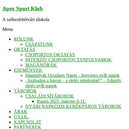
Skip
Apex Sport Klub
to
content
A székesfehérvári síiskola
Menu
RÓLUNK
CSAPATUNK
OKTATÁS
CSOPORTOS OKTATÁS
INTENZÍV CSOPORTOS TANFOLYAMOK
MAGÁNÓRÁK
ESEMÉNYEK
Sítanpályák Országos Napja – Ingyenes nyílt napok
,,Szabadon a havon – a síelés mindenkié!” – Adaptív
síelés nyílt napok
TÁBOROK
CSALÁDI SÍTÁBOROK
Rauris 2025. március 6-11.
NYÁRI NAPKÖZIS KERÉKPÁROS TÁBOROK
ÁRAK
GY.I.K.
KAPCSOLAT
PARTNEREK