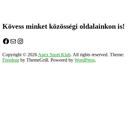
unde
Kövess minket közösségi oldalainkon is!
Facebook
Mail
Instagram
Copyright © 2026
Apex Sport Klub
. All rights reserved. Theme:
Freedom
by ThemeGrill. Powered by
WordPress
.